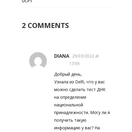
UCP1
2 COMMENTS
DIANA
29/03/2022 at
17:09
Добрый день,
Узнала из Delfi, что у вас
можно сделать тест ДНК
на определение
национальной
принадлежности. Могу ли я
получить такую
информацию у вас? На