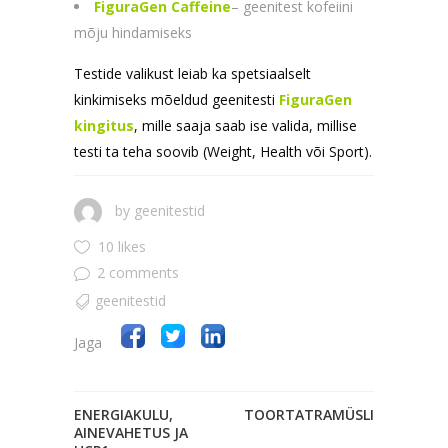
FiguraGen Caffeine
– geenitest kofeiini
mõju hindamiseks
Testide valikust leiab ka spetsiaalselt
kinkimiseks mõeldud geenitesti
FiguraGen
kingitus
, mille saaja saab ise valida, millise
testi ta teha soovib (Weight, Health või Sport).
by
geenitestid
10 likes
2 comments
geenitestid
Jaga
ENERGIAKULU,
TOORTATRAMÜSLI
AINEVAHETUS JA