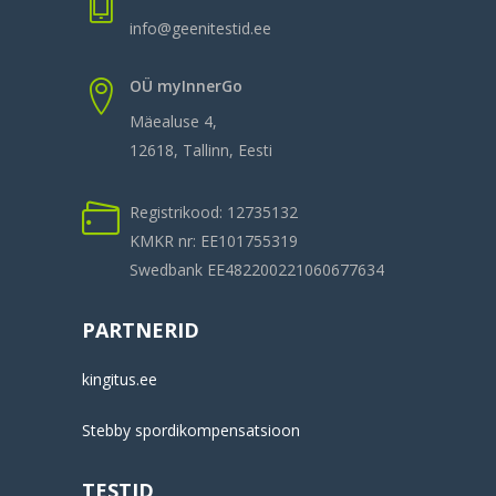
info@geenitestid.ee
OÜ myInnerGo
Mäealuse 4,
12618, Tallinn, Eesti
Registrikood: 12735132
KMKR nr: EE101755319
Swedbank EE482200221060677634
PARTNERID
kingitus.ee
Stebby spordikompensatsioon
TESTID