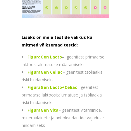
Lisaks on meie testide valikus ka
mitmed väiksemad testid:
FiguraGen Lacto
– geenitest primaarse
laktoositalumatuse määramiseks
FiguraGen Celiac
– geenitest tsöliaakia
riski hindamiseks
FiguraGen Lacto+Celiac
– geenitest
primaarse laktoositalumatuse ja tsöliaakia
riski hindamiseks
FiguraGen Vita
– geenitest vitamiinide,
mineraalainete ja antioksüdantide vajaduse
hindamiseks