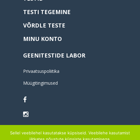
TESTI TEGEMINE
VÕRDLE TESTE
MINU KONTO
GEENITESTIDE LABOR
Privaatsuspoliitika
Müügitingimused
Sellel veebilehel kasutatakse küpsiseid. Veebilehe kasutamist
jätkates nõustute küpsiste kasutamisega.