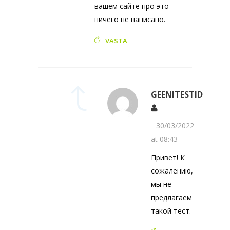
вашем сайте про это
ничего не написано.
VASTA
GEENITESTID
30/03/2022
at 08:43
Привет! К
сожалению,
мы не
предлагаем
такой тест.