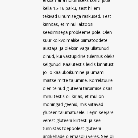
erksamana hoidmiseks kohvi juua
kella 15-16 paiku, sest hiljem
tekivad uinumisega raskused. Test
kinnitas, et minul laktoosi
seedimisega probleeme pole. Olen
suur kõikvõimalike piimatoodete
austaja. Ja oleksin väga üllatunud
olnud, kui vastupidine tulemus oleks
selgunud. Kaalutestis leidis kinnitust
jo-jo kaalukõikumine ja umami-
maitse mitte tajumine. Korrektuure
olen teinud gluteeni tarbimise osas-
minu testis oli kirjas, et mul on
mõningad geenid, mis viitavad
gluteenitalumatusele. Tegin seejärel
verest gluteeni kiirtesti ja see
tunnistas tõepoolest gluteeni
antikehade olemasolu veres. See oli