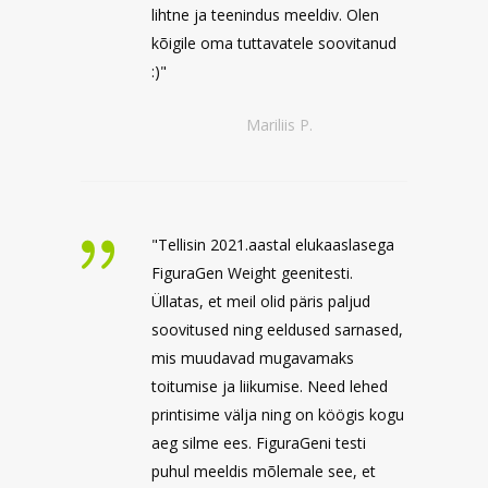
lihtne ja teenindus meeldiv. Olen
kõigile oma tuttavatele soovitanud
:)"
Mariliis P.
"Tellisin 2021.aastal elukaaslasega
FiguraGen Weight geenitesti.
Üllatas, et meil olid päris paljud
soovitused ning eeldused sarnased,
mis muudavad mugavamaks
toitumise ja liikumise. Need lehed
printisime välja ning on köögis kogu
aeg silme ees. FiguraGeni testi
puhul meeldis mõlemale see, et