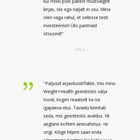
kui miski pole paberil mustvalgelt
kirjas, siis ega naljalt ei usu. Mina
olen väga rahul, et sellesse testi
investeerisin! Üks parimaid
otsuseid!"
Liis L.
"Paljusid asjaolusid/fakte, mis minu
Weight+Health geenitestis välja
toodi, kogen reaalselt ka ise
igapäeva elus. Tavaelu kinnitab
seda, mis geenitestis avaldus. Nt
aeglane kofeiini ainevahetus- nii
ongi. Kõige hiljem saan enda