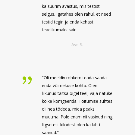
ka suurim avastus, mis testist
selgus. Igatahes olen rahul, et need
testid tegin ja enda kehast
teadlikumaks sain.
Ave S.
"Oli meeldiv rohkem teada saada
enda võimekuse kohta. Olen
liikunud täitsa õigel teel, vaja natuke
kõike korrigeerida. Toitumise suhtes
oli hea tõdeda, mida peaks
muutma. Pole enam nii väsinud ning
liigsetest kilodest olen ka lahti
saanud."