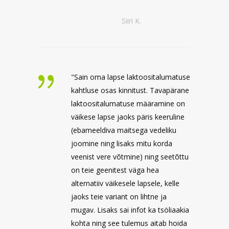
Siiri K.
"Sain oma lapse laktoositalumatuse
kahtluse osas kinnitust. Tavapärane
laktoositalumatuse määramine on
väikese lapse jaoks päris keeruline
(ebameeldiva maitsega vedeliku
joomine ning lisaks mitu korda
veenist vere võtmine) ning seetõttu
on teie geenitest väga hea
alternatiiv väikesele lapsele, kelle
jaoks teie variant on lihtne ja
mugav. Lisaks sai infot ka tsöliaakia
kohta ning see tulemus aitab hoida