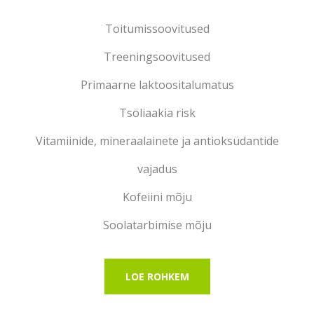
Toitumissoovitused
Treeningsoovitused
Primaarne laktoositalumatus
Tsöliaakia risk
Vitamiinide, mineraalainete ja antioksüdantide
vajadus
Kofeiini mõju
Soolatarbimise mõju
LOE ROHKEM