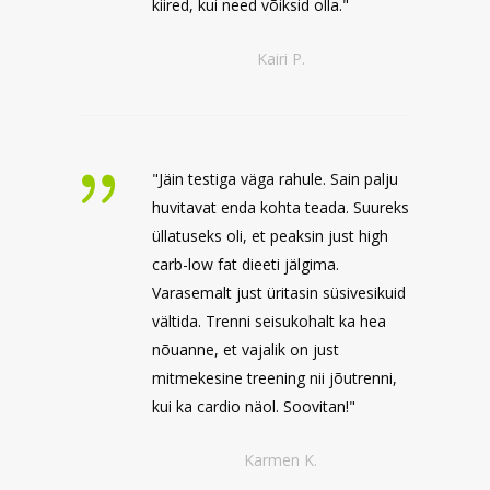
kiired, kui need võiksid olla."
Kairi P.
"Jäin testiga väga rahule. Sain palju
huvitavat enda kohta teada. Suureks
üllatuseks oli, et peaksin just high
carb-low fat dieeti jälgima.
Varasemalt just üritasin süsivesikuid
vältida. Trenni seisukohalt ka hea
nõuanne, et vajalik on just
mitmekesine treening nii jõutrenni,
kui ka cardio näol. Soovitan!"
Karmen K.