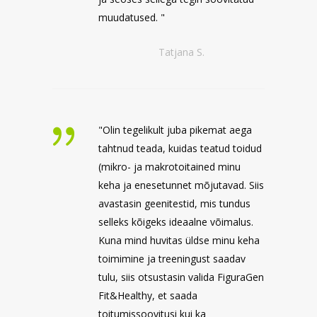
muudatused. "
Tatjana S.
"Olin tegelikult juba pikemat aega
tahtnud teada, kuidas teatud toidud
(mikro- ja makrotoitained minu
keha ja enesetunnet mõjutavad. Siis
avastasin geenitestid, mis tundus
selleks kõigeks ideaalne võimalus.
Kuna mind huvitas üldse minu keha
toimimine ja treeningust saadav
tulu, siis otsustasin valida FiguraGen
Fit&Healthy, et saada
toitumissoovitusi kui ka