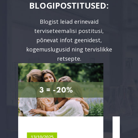
BLOGIPOSTITUSED:
Blogist leiad erinevaid
terviseteemalisi postitusi,
põnevat infot geenidest,
kogemuslugusid ning tervislikke
retsepte.
12/07/2025