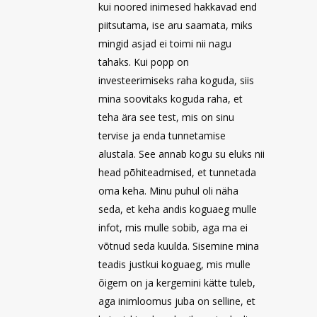
kui noored inimesed hakkavad end
piitsutama, ise aru saamata, miks
mingid asjad ei toimi nii nagu
tahaks. Kui popp on
investeerimiseks raha koguda, siis
mina soovitaks koguda raha, et
teha ära see test, mis on sinu
tervise ja enda tunnetamise
alustala. See annab kogu su eluks nii
head põhiteadmised, et tunnetada
oma keha. Minu puhul oli näha
seda, et keha andis koguaeg mulle
infot, mis mulle sobib, aga ma ei
võtnud seda kuulda. Sisemine mina
teadis justkui koguaeg, mis mulle
õigem on ja kergemini kätte tuleb,
aga inimloomus juba on selline, et