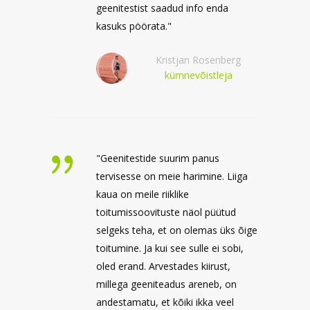
geenitestist saadud info enda
kasuks pöörata."
Kristjan Rosenberg
kümnevõistleja
"Geenitestide suurim panus
tervisesse on meie harimine. Liiga
kaua on meile riiklike
toitumissoovituste näol püütud
selgeks teha, et on olemas üks õige
toitumine. Ja kui see sulle ei sobi,
oled erand. Arvestades kiirust,
millega geeniteadus areneb, on
andestamatu, et kõiki ikka veel