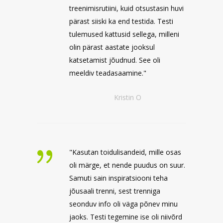
treenimisrutiini, kuid otsustasin huvi
pärast siiski ka end testida. Testi
tulemused kattusid sellega, milleni
olin pärast aastate jooksul
katsetamist jõudnud. See oli
meeldiv teadasaamine."
Kristin O
"Kasutan toidulisandeid, mille osas
oli märge, et nende puudus on suur.
Samuti sain inspiratsiooni teha
jõusaali trenni, sest trenniga
seonduv info oli väga põnev minu
jaoks. Testi tegemine ise oli niivõrd