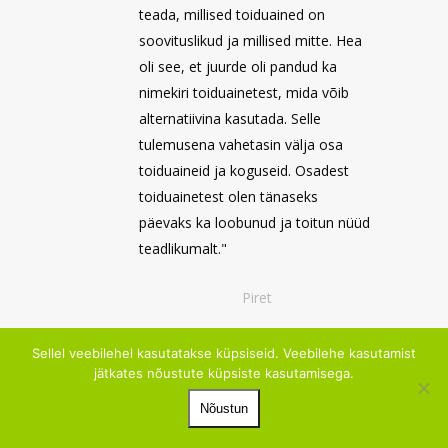
teada, millised toiduained on
soovituslikud ja millised mitte. Hea
oli see, et juurde oli pandud ka
nimekiri toiduainetest, mida võib
alternatiivina kasutada. Selle
tulemusena vahetasin välja osa
toiduaineid ja koguseid. Osadest
toiduainetest olen tänaseks
päevaks ka loobunud ja toitun nüüd
teadlikumalt."
Piret
Sellel veebilehel kasutatakse küpsiseid. Veebilehe kasutamist
jätkates nõustute küpsiste kasutamisega.
"FiguraGen Weight test näitas
Nõustun
mulle, mis toiduained aitavad mul