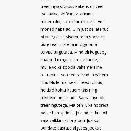
treeningsoovitusi. Paketis oli veel
tsöliaakia, kofeiin, vitamiinid,
mineraalid, soola tarbimine ja veel
mõned näitajad. Olin just seljatanud
pikaaegse tervisemure ja soovisin
uute teadmiste ja infoga oma
tervist turgutada. Mind oli koguaeg
saatnud mingi sisemine tunne, et
mulle võiks sobida vahemereline
toitumine, sealsed rasvad ja vâhem
liha. Mulle maitsesid need toidud,
hoidsid kõhtu kauem täis ning
tekitasid hea tunde. Sama lugu oli
treeningutega. Ma olin juba noorest
peale hea sprindis ja alades, kus oli
vaja välkkiirust ja jõudu. Justkui
30ndate aastate alguses jooksis