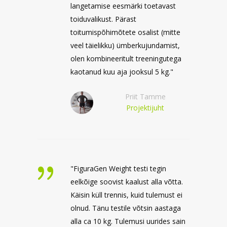
langetamise eesmärki toetavast
toiduvalikust. Pärast
toitumispõhimõtete osalist (mitte
veel täielikku) ümberkujundamist,
olen kombineeritult treeningutega
kaotanud kuu aja jooksul 5 kg."
Priit Tamme
Projektijuht
"FiguraGen Weight testi tegin
eelkõige soovist kaalust alla võtta.
Käisin küll trennis, kuid tulemust ei
olnud. Tänu testile võtsin aastaga
alla ca 10 kg. Tulemusi uurides sain