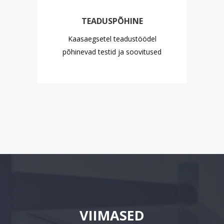
TEADUSPÕHINE
nd
Kaasaegsetel teadustöödel
põhinevad testid ja soovitused
VIIMASED