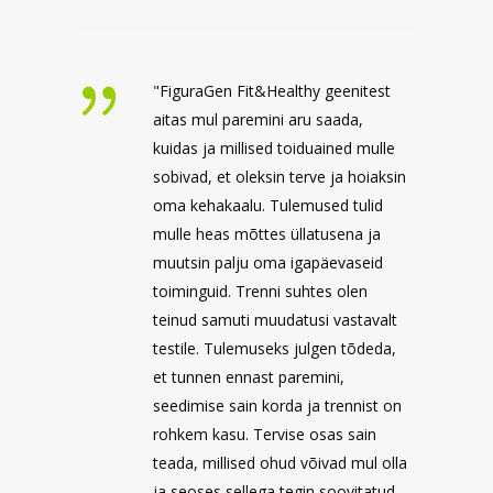
"FiguraGen Fit&Healthy geenitest
aitas mul paremini aru saada,
kuidas ja millised toiduained mulle
sobivad, et oleksin terve ja hoiaksin
oma kehakaalu. Tulemused tulid
mulle heas mõttes üllatusena ja
muutsin palju oma igapäevaseid
toiminguid. Trenni suhtes olen
teinud samuti muudatusi vastavalt
testile. Tulemuseks julgen tõdeda,
et tunnen ennast paremini,
seedimise sain korda ja trennist on
rohkem kasu. Tervise osas sain
teada, millised ohud võivad mul olla
ja seoses sellega tegin soovitatud