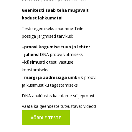
Geenitesti saab teha mugavalt
kodust lahkumata!
Testi tegemiseks saadame Teile
postiga järgmised tarvikud:
–
proovi kogumise tuub ja lehter
–
juhend
DNA proovi võtmiseks
–
küsimustik
testi vastuse
koostamiseks
–
margi ja aadressiga ümbrik
proovi
ja küsimustiku tagastamiseks
DNA analüüsiks kasutame süljeproovi.
Vaata ka geeniteste tutvustavat videot!
VÕRDLE TESTE