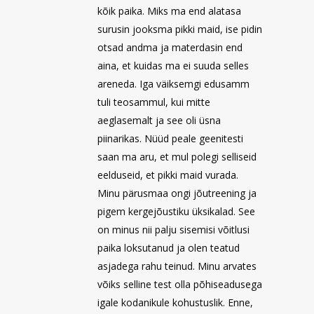
kõik paika. Miks ma end alatasa
surusin jooksma pikki maid, ise pidin
otsad andma ja materdasin end
aina, et kuidas ma ei suuda selles
areneda. Iga väiksemgi edusamm
tuli teosammul, kui mitte
aeglasemalt ja see oli üsna
piinarikas. Nüüd peale geenitesti
saan ma aru, et mul polegi selliseid
eelduseid, et pikki maid vurada.
Minu pärusmaa ongi jõutreening ja
pigem kergejõustiku üksikalad. See
on minus nii palju sisemisi võitlusi
paika loksutanud ja olen teatud
asjadega rahu teinud. Minu arvates
võiks selline test olla põhiseadusega
igale kodanikule kohustuslik. Enne,