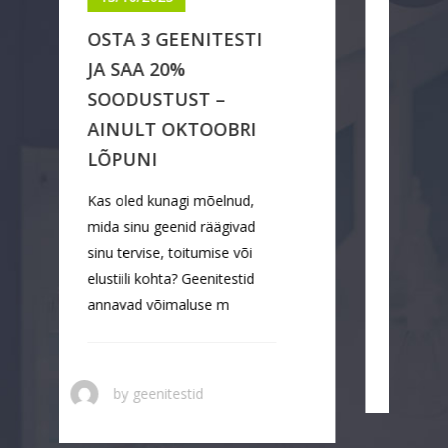
TERVISE JÄLGIMISE
UUS TASE: EESTI
ESIMENE
EPIGENEETIKA TEST
Kas teadsid, et sinu geenid ei
määra kõike? Kuigi DNA
toimib justkui keha
käsiraamatuna, sõltub selle
„lugemine“ suuresti selle
by
geenitestid