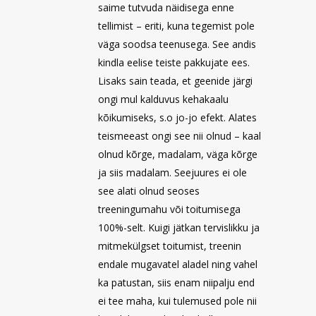
saime tutvuda näidisega enne
tellimist – eriti, kuna tegemist pole
väga soodsa teenusega. See andis
kindla eelise teiste pakkujate ees.
Lisaks sain teada, et geenide järgi
ongi mul kalduvus kehakaalu
kõikumiseks, s.o jo-jo efekt. Alates
teismeeast ongi see nii olnud – kaal
olnud kõrge, madalam, väga kõrge
ja siis madalam. Seejuures ei ole
see alati olnud seoses
treeningumahu või toitumisega
100%-selt. Kuigi jätkan tervislikku ja
mitmekülgset toitumist, treenin
endale mugavatel aladel ning vahel
ka patustan, siis enam niipalju end
ei tee maha, kui tulemused pole nii