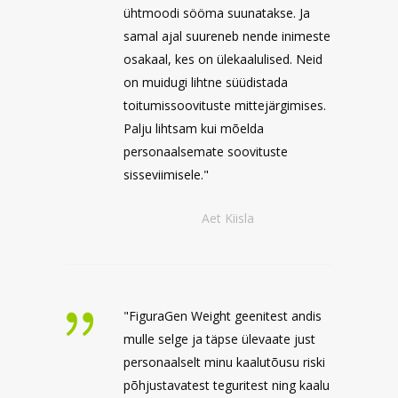
ühtmoodi sööma suunatakse. Ja
samal ajal suureneb nende inimeste
osakaal, kes on ülekaalulised. Neid
on muidugi lihtne süüdistada
toitumissoovituste mittejärgimises.
Palju lihtsam kui mõelda
personaalsemate soovituste
sisseviimisele."
Aet Kiisla
"FiguraGen Weight geenitest andis
mulle selge ja täpse ülevaate just
personaalselt minu kaalutõusu riski
põhjustavatest teguritest ning kaalu