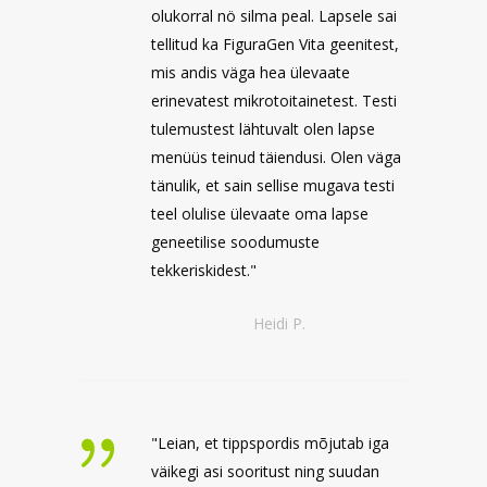
olukorral nö silma peal. Lapsele sai
tellitud ka FiguraGen Vita geenitest,
mis andis väga hea ülevaate
erinevatest mikrotoitainetest. Testi
tulemustest lähtuvalt olen lapse
menüüs teinud täiendusi. Olen väga
tänulik, et sain sellise mugava testi
teel olulise ülevaate oma lapse
geneetilise soodumuste
tekkeriskidest."
Heidi P.
"Leian, et tippspordis mõjutab iga
väikegi asi sooritust ning suudan