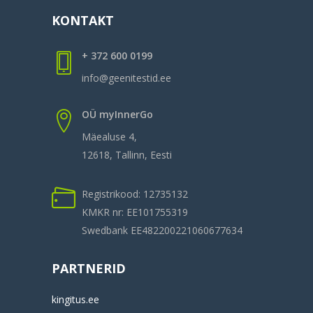
KONTAKT
+ 372 600 0199
info@geenitestid.ee
OÜ myInnerGo
Mäealuse 4,
12618, Tallinn, Eesti
Registrikood: 12735132
KMKR nr: EE101755319
Swedbank EE482200221060677634
PARTNERID
kingitus.ee