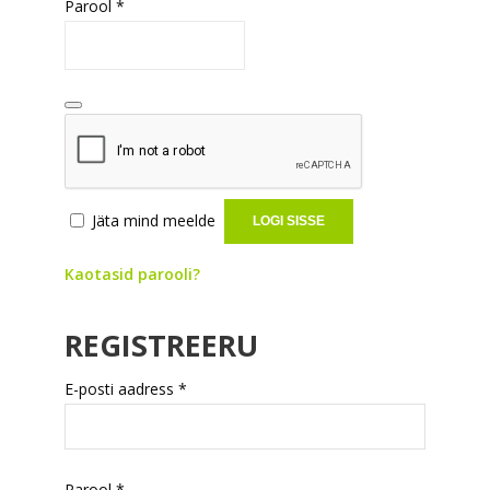
Nõutud
Parool
*
Jäta mind meelde
LOGI SISSE
Kaotasid parooli?
REGISTREERU
Nõutud
E-posti aadress
*
Nõutud
Parool
*