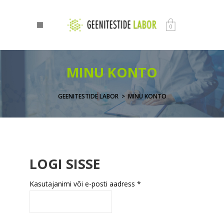
0
MINU KONTO
GEENITESTIDE LABOR
>
MINU KONTO
LOGI SISSE
Nõutud
Kasutajanimi või e-posti aadress
*