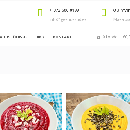
+ 372 600 0199
OÜ myI
info@geenitestid.ee
Mäealuse 
0 toodet
€
0,
EADUSPÕHISUS
KKK
KONTAKT
0