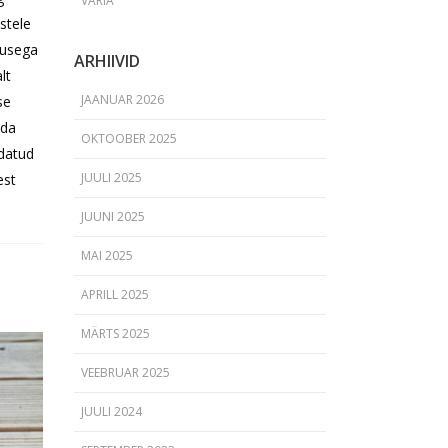
VARIA
astele
tusega
ARHIIVID
lt
JAANUAR 2026
se
eda
OKTOOBER 2025
ldatud
JUULI 2025
est
JUUNI 2025
MAI 2025
APRILL 2025
MÄRTS 2025
VEEBRUAR 2025
JUULI 2024