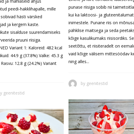
id ja mahlaseid ahjus
punase riisiga sobib nii taimetoitl
tud peedi-hakklihapalle, mille
kui ka laktoosi- ja gluteenitaluma
 sobivad hästi värsked
inimestele. Punane riis on mõnusa
ljad ja kergem kaste.
pähklise maitsega ja seda peetak
ikute sisalduse suurendamiseks
kõige kasulikumaks riisisordiks. S
rveerida pruuni riisiga.
seetõttu, et riisiteradelt on eema
ED Variant 1: Kaloreid: 482 kcal
vaid kõige välisem mittesöödav k
ikuid: 44.9 g (37.8%) Valke: 45.3 g
ning alles...
 Rasvu: 12.8 g (24.2%) Variant
by
geenitestid
by
geenitestid