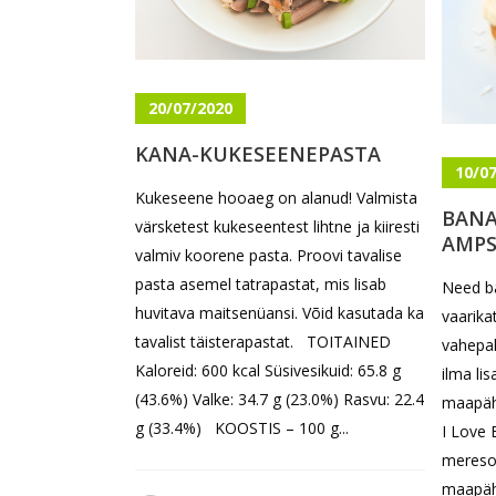
20/07/2020
KANA-KUKESEENEPASTA
10/0
Kukeseene hooaeg on alanud! Valmista
BANA
värsketest kukeseentest lihtne ja kiiresti
AMP
valmiv koorene pasta. Proovi tavalise
pasta asemel tatrapastat, mis lisab
Need b
huvitava maitsenüansi. Võid kasutada ka
vaarika
tavalist täisterapastat. TOITAINED
vahepal
Kaloreid: 600 kcal Süsivesikuid: 65.8 g
ilma li
(43.6%) Valke: 34.7 g (23.0%) Rasvu: 22.4
maapähk
g (33.4%) KOOSTIS – 100 g...
I Love
meresoo
maapäh