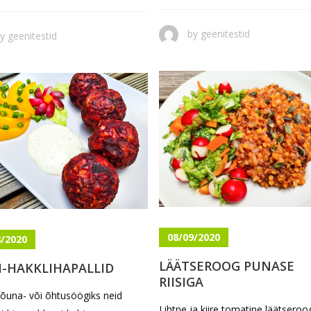
by
geenitestid
by
geenitestid
08/09/2020
8/2020
LÄÄTSEROOG PUNASE
I-HAKKLIHAPALLID
RIISIGA
lõuna- või õhtusöögiks neid
Lihtne ja kiire tomatine läätseroo