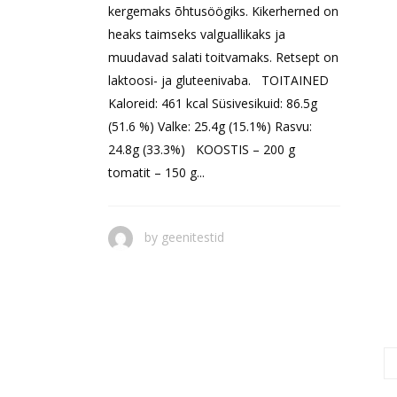
kergemaks õhtusöögiks. Kikerherned on
heaks taimseks valguallikaks ja
muudavad salati toitvamaks. Retsept on
laktoosi- ja gluteenivaba. TOITAINED
Kaloreid: 461 kcal Süsivesikuid: 86.5g
(51.6 %) Valke: 25.4g (15.1%) Rasvu:
24.8g (33.3%) KOOSTIS – 200 g
tomatit – 150 g...
by
geenitestid