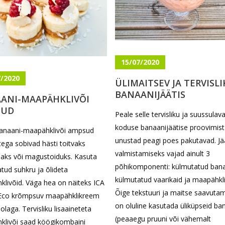
15/07/2020
7/2020
ÜLIMAITSEV JA TERVISLI
BANAANIJÄÄTIS
ANI-MAAPÄHKLIVÕI
SUD
Peale selle tervisliku ja suussulav
koduse banaanijäätise proovimist
anaani-maapähklivõi ampsud
unustad peagi poes pakutavad. Jä
tega sobivad hästi toitvaks
valmistamiseks vajad ainult 3
aks või magustoiduks. Kasuta
põhikomponenti: külmutatud bana
satud suhkru ja õlideta
külmutatud vaarikaid ja maapähkli
livõid. Väga hea on näiteks ICA
Õige tekstuuri ja maitse saavuta
 Eco krõmpsuv maapähklikreem
on oluline kasutada üliküpseid b
laga. Tervisliku lisaaineteta
(peaaegu pruuni või vähemalt
klivõi saad köögikombaini