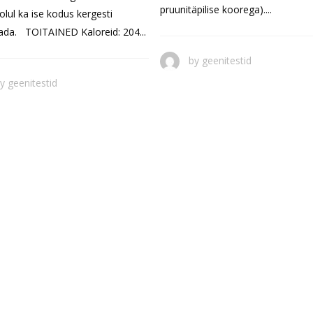
pruunitäpilise koorega)....
lul ka ise kodus kergesti
ada. TOITAINED Kaloreid: 204...
by
geenitestid
by
geenitestid