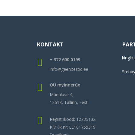
KONTAKT
PAR
kingitu
+ 372 600 0199
info@geenitestid.ee
Stebb
OÜ myInnerGo
Mäealuse 4,
12618, Tallinn, Eesti
Registrikood: 12735132
KMKR nr: EE101755319
Swedbank