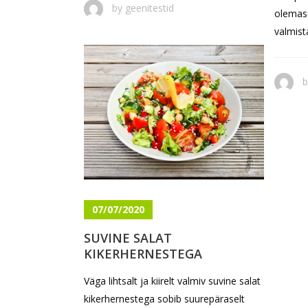
by
geenitestid
olemaso
valmist
07/07/2020
SUVINE SALAT
KIKERHERNESTEGA
Väga lihtsalt ja kiirelt valmiv suvine salat
kikerhernestega sobib suurepäraselt