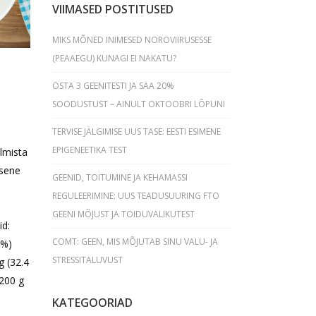
VIIMASED POSTITUSED
MIKS MÕNED INIMESED NOROVIIRUSESSE
(PEAAEGU) KUNAGI EI NAKATU?
OSTA 3 GEENITESTI JA SAA 20%
SOODUSTUST – AINULT OKTOOBRI LÕPUNI
TERVISE JÄLGIMISE UUS TASE: EESTI ESIMENE
EPIGENEETIKA TEST
lmista
isene
GEENID, TOITUMINE JA KEHAMASSI
REGULEERIMINE: UUS TEADUSUURING FTO
GEENI MÕJUST JA TOIDUVALIKUTEST
d:
COMT: GEEN, MIS MÕJUTAB SINU VALU- JA
 %)
STRESSITALUVUST
g (32.4
200 g
KATEGOORIAD