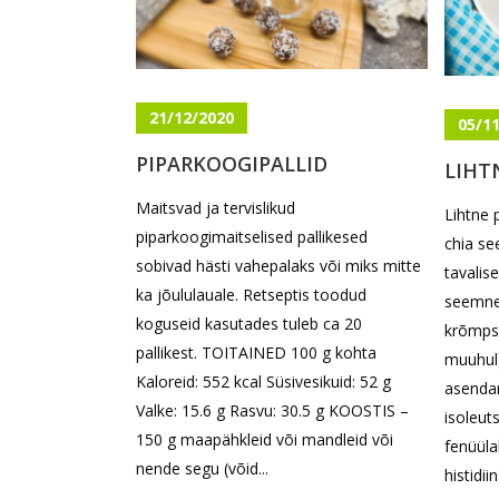
21/12/2020
05/1
PIPARKOOGIPALLID
LIHT
Maitsvad ja tervislikud
Lihtne 
piparkoogimaitselised pallikesed
chia s
sobivad hästi vahepalaks või miks mitte
tavalise
ka jõululauale. Retseptis toodud
seemne
koguseid kasutades tuleb ca 20
krõmpsu
pallikest. TOITAINED 100 g kohta
muuhulg
Kaloreid: 552 kcal Süsivesikuid: 52 g
asendam
Valke: 15.6 g Rasvu: 30.5 g KOOSTIS –
isoleuts
150 g maapähkleid või mandleid või
fenüülal
nende segu (võid...
histidiin