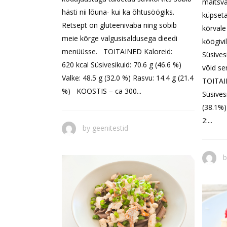
maitsva
hästi nii lõuna- kui ka õhtusöögiks.
küpseta
Retsept on gluteenivaba ning sobib
kõrvale
meie kõrge valgusisaldusega dieedi
köögivi
menüüsse. TOITAINED Kaloreid:
Süsives
620 kcal Süsivesikuid: 70.6 g (46.6 %)
võid se
Valke: 48.5 g (32.0 %) Rasvu: 14.4 g (21.4
TOITAIN
%) KOOSTIS – ca 300...
Süsives
(38.1%)
2:...
by
geenitestid