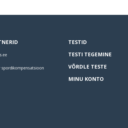
TNERID
TESTID
TESTI TEGEMINE
s.ee
VÕRDLE TESTE
y spordikompensatsioon
MINU KONTO