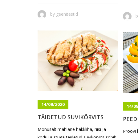
by
geenitestid
14/09/2020
14/0
TÄIDETUD SUVIKÕRVITS
PEED
Mõnusalt mahlane hakkliha, riisi ja
Proovi 
kodujuustuga täidetud suvikõrvits sobib