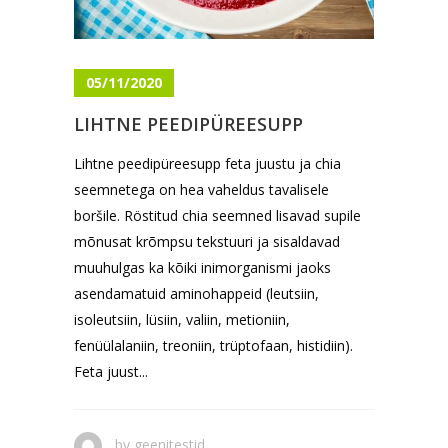
05/11/2020
LIHTNE PEEDIPÜREESUPP
Lihtne peedipüreesupp feta juustu ja chia
seemnetega on hea vaheldus tavalisele
boršile. Röstitud chia seemned lisavad supile
mõnusat krõmpsu tekstuuri ja sisaldavad
muuhulgas ka kõiki inimorganismi jaoks
asendamatuid aminohappeid (leutsiin,
isoleutsiin, lüsiin, valiin, metioniin,
fenüülalaniin, treoniin, trüptofaan, histidiin).
Feta juust...
by
geenitestid