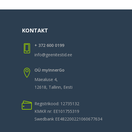
KONTAKT
+ 372 600 0199
info@geenitestid.ee
OÜ myInnerGo
Mäealuse 4,
12618, Tallinn, Eesti
Registrikood: 12735132
KMKR nr: EE101755319
Swedbank EE482200221060677634