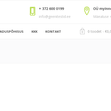
+ 372 600 0199
OÜ myInn
info@geenitestid.ee
Mäealuse 4,
0 toodet
€
0,
EADUSPÕHISUS
KKK
KONTAKT
0