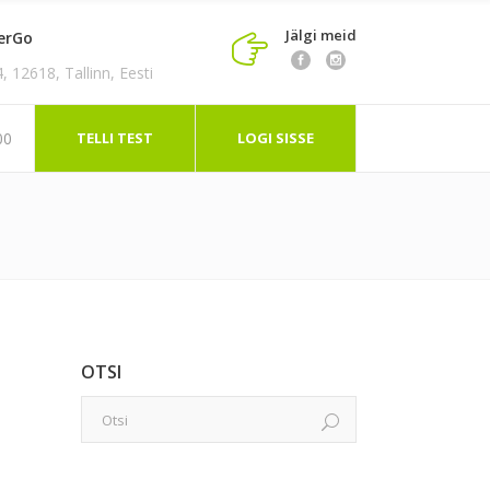
Jälgi meid
erGo
 12618, Tallinn, Eesti
TELLI TEST
LOGI SISSE
00
OTSI