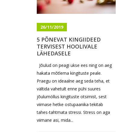
26/11/2019
5 PÕNEVAT KINGIIDEED
TERVISEST HOOLIVALE
LÄHEDASELE
Jõulud on peagi ukse ees ning on aeg
hakata mõtlema kingituste peale.
Praegu on ideaalne aeg seda teha, et
vältida vahetult enne pühi suures
jõulumöllus kingituste otsimist, sest
viimase hetke ostupaanika tekitab
tahes-tahtmata stressi. Stress on aga
viimane asi, mida...