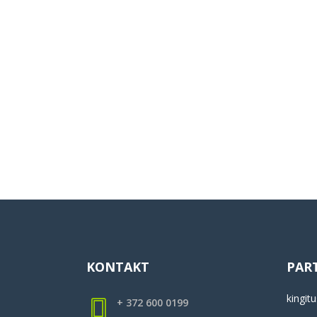
KONTAKT
PAR
kingitu
+ 372 600 0199