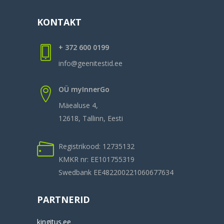
KONTAKT
+ 372 600 0199
info@geenitestid.ee
OÜ myInnerGo
Mäealuse 4,
12618, Tallinn, Eesti
Registrikood: 12735132
KMKR nr: EE101755319
Swedbank EE482200221060677634
PARTNERID
kingitus.ee