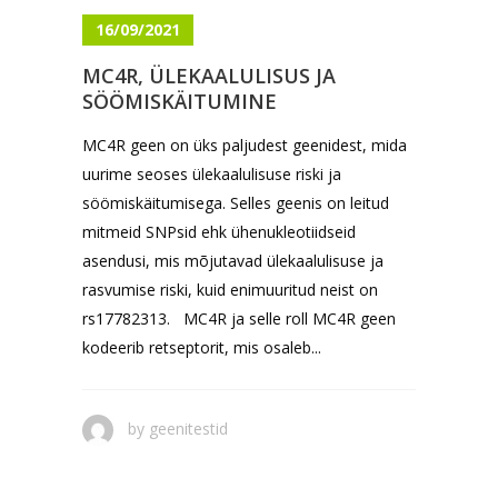
16/09/2021
MC4R, ÜLEKAALULISUS JA
SÖÖMISKÄITUMINE
MC4R geen on üks paljudest geenidest, mida
uurime seoses ülekaalulisuse riski ja
söömiskäitumisega. Selles geenis on leitud
mitmeid SNPsid ehk ühenukleotiidseid
asendusi, mis mõjutavad ülekaalulisuse ja
rasvumise riski, kuid enimuuritud neist on
rs17782313. MC4R ja selle roll MC4R geen
kodeerib retseptorit, mis osaleb...
by
geenitestid