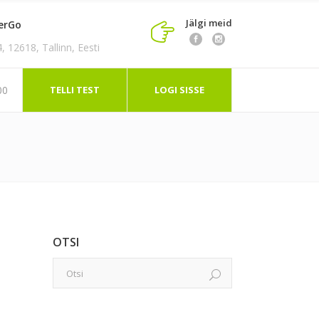
Jälgi meid
erGo
 12618, Tallinn, Eesti
TELLI TEST
LOGI SISSE
00
OTSI