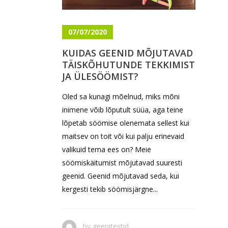
07/07/2020
KUIDAS GEENID MÕJUTAVAD
TÄISKÕHUTUNDE TEKKIMIST
JA ÜLESÖÖMIST?
Oled sa kunagi mõelnud, miks mõni
inimene võib lõputult süüa, aga teine
lõpetab söömise olenemata sellest kui
maitsev on toit või kui palju erinevaid
valikuid tema ees on? Meie
söömiskäitumist mõjutavad suuresti
geenid. Geenid mõjutavad seda, kui
kergesti tekib söömisjärgne...
by
geenitestid