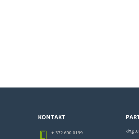
KONTAKT
PAR
kingitu
+ 372 600 0199