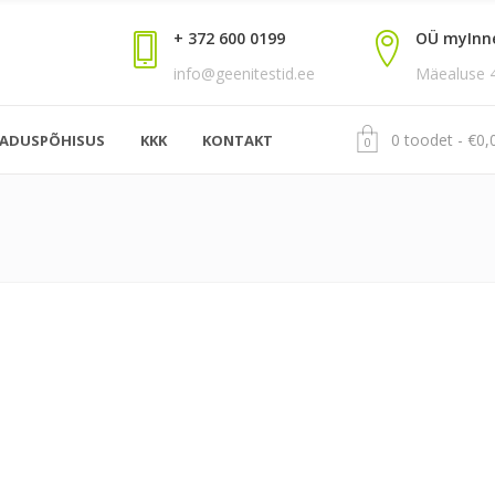
+ 372 600 0199
OÜ myInn
info@geenitestid.ee
Mäealuse 4,
0 toodet
€
0,
EADUSPÕHISUS
KKK
KONTAKT
0