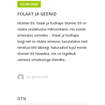
02/09/2020
FOLAAT JA GEENID
Vitamiin B9, folaat ja foolhape Vitamiin B9 on
oluline vesilahustuv mikrotoitaine, mis esineb
erinevates vormides – folaat ja foolhape.
Kuigi neil on oluline erinevus, kasutatakse neid
nimetusi tihti läbisegi. Naturaalsel kujul esineb
vitamiin B9 folaadina, mis on tegelikult
sarnaste omadustega ühendite...
by
geenitestid
OTSI