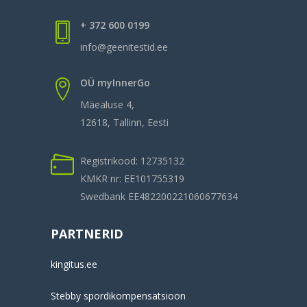
+ 372 600 0199
info@geenitestid.ee
OÜ myInnerGo
Mäealuse 4,
12618, Tallinn, Eesti
Registrikood: 12735132
KMKR nr: EE101755319
Swedbank EE482200221060677634
PARTNERID
kingitus.ee
Stebby spordikompensatsioon