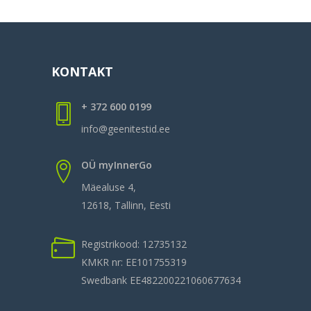
KONTAKT
+ 372 600 0199
info@geenitestid.ee
OÜ myInnerGo
Mäealuse 4,
12618, Tallinn, Eesti
Registrikood: 12735132
KMKR nr: EE101755319
Swedbank EE482200221060677634