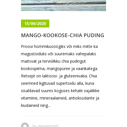
15/06/2020
MANGO-KOOKOSE-CHIA PUDING
Proovi hommikusöögiks või miks mitte ka
magustoiduks või suuremaks vahepalaks
maitsvat ja tervislikku chia pudingut
kookospiima, mangopüree ja vaarikatega.
Retsept on laktoosi- ja gluteenivaba. Chia
seemned liigituvad supertoidu alla, kuna
sisaldavad suures koguses kehale vajalikke
vitamiine, mineraalaineid, antioksüdante ja
kiudaineid ning...
by
geenitestid