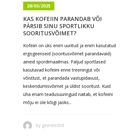
28/03/2025
KAS KOFEIIN PARANDAB VÕI
PÄRSIB SINU SPORTLIKKU
SOORITUSVÕIMET?
Kofeiin on üks enim uuritud ja enim kasutatud
ergogeenseid (sooritusvõimet parandavaid)
aineid spordimaailmas. Paljud sportlased
kasutavad kofeiini enne treeningut või
võistlust, et parandada vastupidavust,
keskendumisvõimet ja üldist sooritust. Kuid
üha enam teadusuuringuid näitab, et kofeiini
mõju ei ole kõigi jaoks...
by
geenitestid