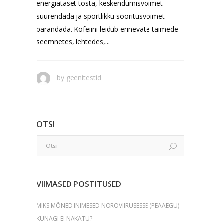
energiataset tõsta, keskendumisvõimet
suurendada ja sportlikku sooritusvõimet
parandada. Kofeiini leidub erinevate taimede
seemnetes, lehtedes,...
by
geenitestid
OTSI
VIIMASED POSTITUSED
MIKS MÕNED INIMESED NOROVIIRUSESSE (PEAAEGU)
KUNAGI EI NAKATU?