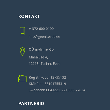
KONTAKT
+ 372 600 0199
info@geenitestid.ee
OÜ myInnerGo
Mäealuse 4,
12618, Tallinn, Eesti
Registrikood: 12735132
KMKR nr: EE101755319
Swedbank EE482200221060677634
PARTNERID