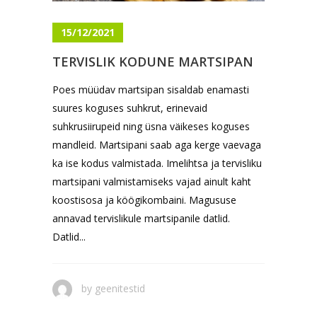
15/12/2021
TERVISLIK KODUNE MARTSIPAN
Poes müüdav martsipan sisaldab enamasti
suures koguses suhkrut, erinevaid
suhkrusiirupeid ning üsna väikeses koguses
mandleid. Martsipani saab aga kerge vaevaga
ka ise kodus valmistada. Imelihtsa ja tervisliku
martsipani valmistamiseks vajad ainult kaht
koostisosa ja köögikombaini. Magususe
annavad tervislikule martsipanile datlid.
Datlid...
by
geenitestid