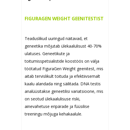
FIGURAGEN WEIGHT GEENITESTIST
Teaduslikud uuringud näitavad, et
geneetika mõjutab ülekaalulisust 40-70%
ulatuses. Geneetikute ja
toitumisspetsialistide koostöös on välja
töötatud FiguraGen Weight geenitest, mis
aitab tervislikult toituda ja efektiivsemalt
kaalu alandada ning säilitada. DNA testis
analüüsitakse geneetilisi variatsioone, mis
on seotud ülekaalulisuse riski,
ainevahetuse eripärade ja füüsilise
treeningu mõjuga kehakaalule.