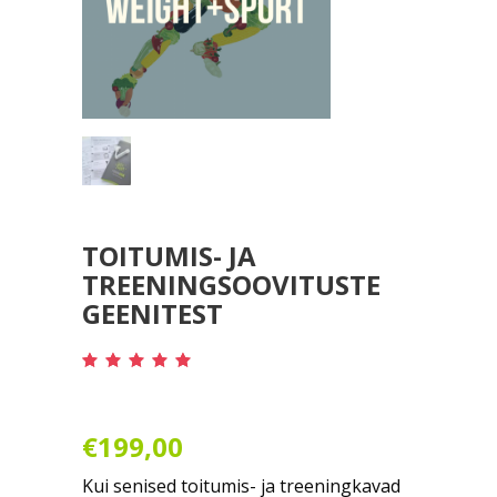
TOITUMIS- JA
TREENINGSOOVITUSTE
GEENITEST
Hinnatud
1
5.00
/5
kliendi
hinnangu
põhjal
€
199,00
Kui senised toitumis- ja treeningkavad