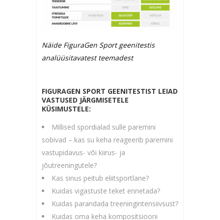
Näide FiguraGen Sport geenitestis
analüüsitavatest teemadest
FIGURAGEN SPORT GEENITESTIST LEIAD
VASTUSED JÄRGMISETELE
KÜSIMUSTELE:
Millised spordialad sulle paremini
sobivad – kas su keha reageerib paremini
vastupidavus- või kiirus- ja
jõutreeningutele?
Kas sinus peitub eliitsportlane?
Kuidas vigastuste teket ennetada?
Kuidas parandada treeningintensiivsust?
Kuidas oma keha kompositsiooni