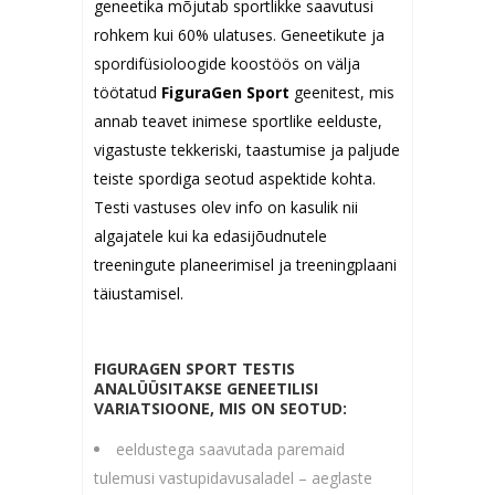
geneetika mõjutab sportlikke saavutusi
rohkem kui 60% ulatuses. Geneetikute ja
spordifüsioloogide koostöös on välja
töötatud
FiguraGen Sport
geenitest, mis
annab teavet inimese sportlike eelduste,
vigastuste tekkeriski, taastumise ja paljude
teiste spordiga seotud aspektide kohta.
Testi vastuses olev info on kasulik nii
algajatele kui ka edasijõudnutele
treeningute planeerimisel ja treeningplaani
täiustamisel.
FIGURAGEN SPORT
TESTIS
ANALÜÜSITAKSE GENEETILISI
VARIATSIOONE, MIS ON SEOTUD:
eeldustega saavutada paremaid
tulemusi vastupidavusaladel – aeglaste