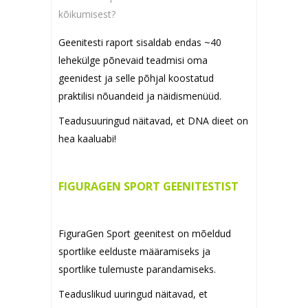
kõikumisest?
Geenitesti raport sisaldab endas ~40
lehekülge põnevaid teadmisi oma
geenidest ja selle põhjal koostatud
praktilisi nõuandeid ja näidismenüüd.
Teadusuuringud näitavad, et DNA dieet on
hea kaaluabi!
FIGURAGEN SPORT GEENITESTIST
FiguraGen Sport geenitest on mõeldud
sportlike eelduste määramiseks ja
sportlike tulemuste parandamiseks.
Teaduslikud uuringud näitavad, et