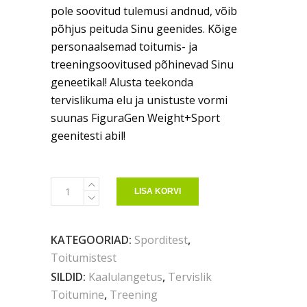
pole soovitud tulemusi andnud, võib
põhjus peituda Sinu geenides. Kõige
personaalsemad toitumis- ja
treeningsoovitused põhinevad Sinu
geneetikal! Alusta teekonda
tervislikuma elu ja unistuste vormi
suunas FiguraGen Weight+Sport
geenitesti abil!
LISA KORVI
KATEGOORIAD:
Sporditest
,
Toitumistest
SILDID:
Kaalulangetus
,
Tervislik
Toitumine
,
Treening