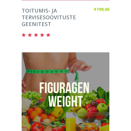
LISA KORVI
€
199,00
TOITUMIS- JA
TERVISESOOVITUSTE
GEENITEST
Hinnanguga
5.00
/ 5