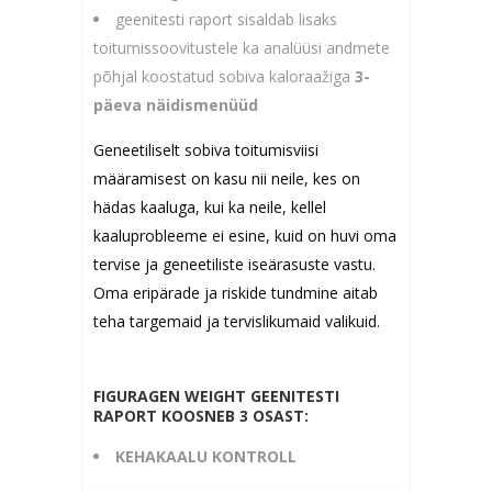
geenitesti raport sisaldab lisaks
toitumissoovitustele ka analüüsi andmete
põhjal koostatud sobiva kaloraažiga
3-
päeva näidismenüüd
Geneetiliselt sobiva toitumisviisi
määramisest on kasu nii neile, kes on
hädas kaaluga, kui ka neile, kellel
kaaluprobleeme ei esine, kuid on huvi oma
tervise ja geneetiliste iseärasuste vastu.
Oma eripärade ja riskide tundmine aitab
teha targemaid ja tervislikumaid valikuid.
FIGURAGEN WEIGHT GEENITESTI
RAPORT KOOSNEB 3 OSAST:
KEHAKAALU KONTROLL