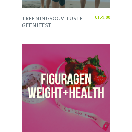
LISA KORVI
€
159,00
TREENINGSOOVITUSTE
GEENITEST