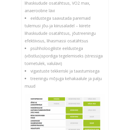
lihaskiudude osatähtsus, VO2 max,
anaeroobne lävi
eeldustega saavutada paremaid
tulemusi jõu-ja kiirusaladel – kiirete
lihaskiudude osatähtsus, jõutreeningu
efektiivsus, lihasmassi osatähtsus
psühholoogiliste eeldustega
(võistlus)spordiga tegelemiseks (stressiga
toimetulek, valulävi)
vigastuste tekkeriski ja taastumisega
treeningu mõjuga kehakaalule ja palju
muud