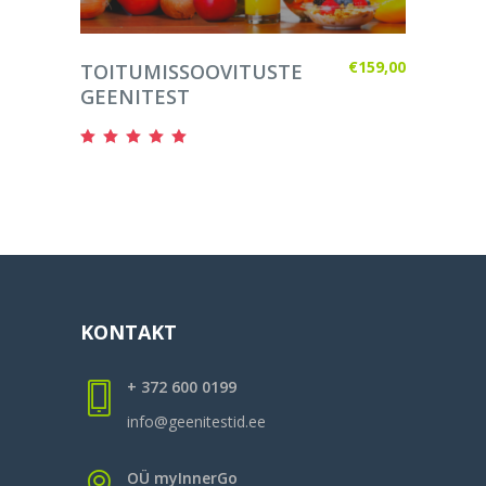
LISA KORVI
€
159,00
TOITUMISSOOVITUSTE
GEENITEST
Hinnanguga
4.91
/ 5
KONTAKT
+ 372 600 0199
info@geenitestid.ee
OÜ myInnerGo