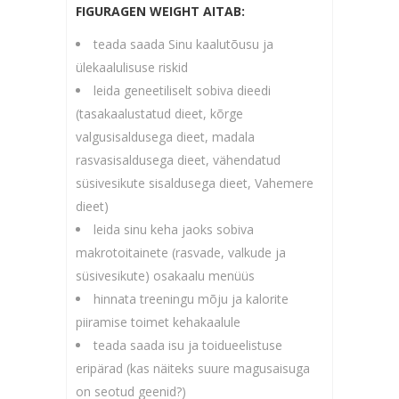
FIGURAGEN WEIGHT AITAB:
teada saada Sinu kaalutõusu ja
ülekaalulisuse riskid
leida geneetiliselt sobiva dieedi
(tasakaalustatud dieet, kõrge
valgusisaldusega dieet, madala
rasvasisaldusega dieet, vähendatud
süsivesikute sisaldusega dieet, Vahemere
dieet)
leida sinu keha jaoks sobiva
makrotoitainete (rasvade, valkude ja
süsivesikute) osakaalu menüüs
hinnata treeningu mõju ja kalorite
piiramise toimet kehakaalule
teada saada isu ja toidueelistuse
eripärad (kas näiteks suure magusaisuga
on seotud geenid?)