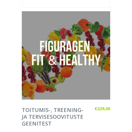
LISA KORVI
€
229,00
TOITUMIS-, TREENING-
JA TERVISESOOVITUSTE
GEENITEST