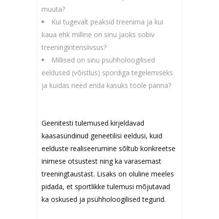
muuta?
Kui tugevalt peaksid treenima ja kui
kaua ehk milline on sinu jaoks sobiv
treeningintensiivsus?
Millised on sinu psühholoogilised
eeldused (võistlus) spordiga tegelemiseks
ja kuidas need enda kasuks tööle panna?
Geenitesti tulemused kirjeldavad
kaasasündinud geneetilisi eeldusi, kuid
eelduste realiseerumine sõltub konkreetse
inimese otsustest ning ka varasemast
treeningtaustast. Lisaks on oluline meeles
pidada, et sportlikke tulemusi mõjutavad
ka oskused ja psühholoogilised tegurid.