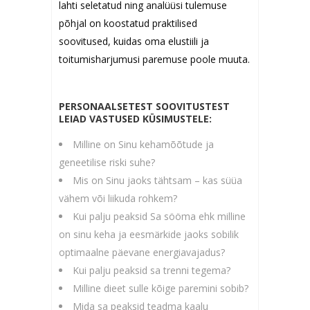
lahti seletatud ning analüüsi tulemuse
põhjal on koostatud praktilised
soovitused, kuidas oma elustiili ja
toitumisharjumusi paremuse poole muuta.
PERSONAALSETEST SOOVITUSTEST
LEIAD VASTUSED KÜSIMUSTELE:
Milline on Sinu kehamõõtude ja
geneetilise riski suhe?
Mis on Sinu jaoks tähtsam – kas süüa
vähem või liikuda rohkem?
Kui palju peaksid Sa sööma ehk milline
on sinu keha ja eesmärkide jaoks sobilik
optimaalne päevane energiavajadus?
Kui palju peaksid sa trenni tegema?
Milline dieet sulle kõige paremini sobib?
Mida sa peaksid teadma kaalu