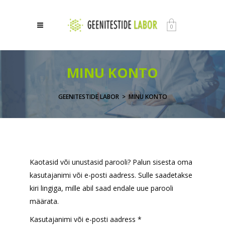
0
MINU KONTO
GEENITESTIDE LABOR
>
MINU KONTO
Kaotasid või unustasid parooli? Palun sisesta oma
kasutajanimi või e-posti aadress. Sulle saadetakse
kiri lingiga, mille abil saad endale uue parooli
määrata.
Nõutud
Kasutajanimi või e-posti aadress
*