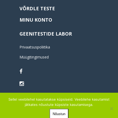
VÕRDLE TESTE
MINU KONTO
GEENITESTIDE LABOR
Privaatsuspoliitika
Müügitingimused
Sellel veebilehel kasutatakse küpsiseid. Veebilehe kasutamist
jätkates nõustute küpsiste kasutamisega.
© 2014-2026 OÜ MYINNERGO
Nõustun