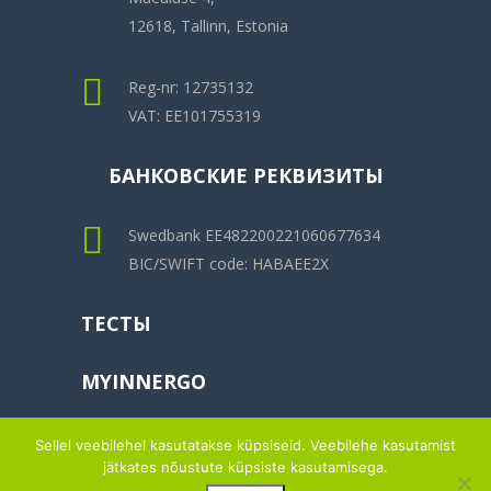
12618, Tallinn, Estonia
Reg-nr: 12735132
VAT: EE101755319
БАНКОВСКИЕ РЕКВИЗИТЫ
Swedbank EE482200221060677634
BIC/SWIFT code: HABAEE2X
ТЕСТЫ
MYINNERGO
Sellel veebilehel kasutatakse küpsiseid. Veebilehe kasutamist
jätkates nõustute küpsiste kasutamisega.